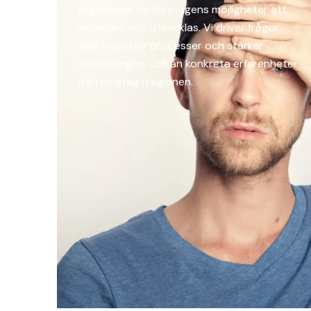
avgörande för företagens möjligheter att
investera och utvecklas. Vi driver frågor
som förenklar processer och stärker
tillämpningen, utifrån konkreta erfarenheter
från företag i regionen.