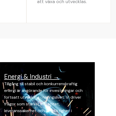
att växa och utvecklas.
Energi & Industri →
Tillgång till stabil och konkurrenskraftig
energi är avgörande för investeringar och
fortsatt utveckling i näringslivet. Vi driver
frågor som stärker kapacitet,
leveranssäkerhet och långsiktighet i