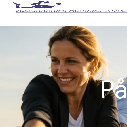
Hoppa
till
innehåll
På