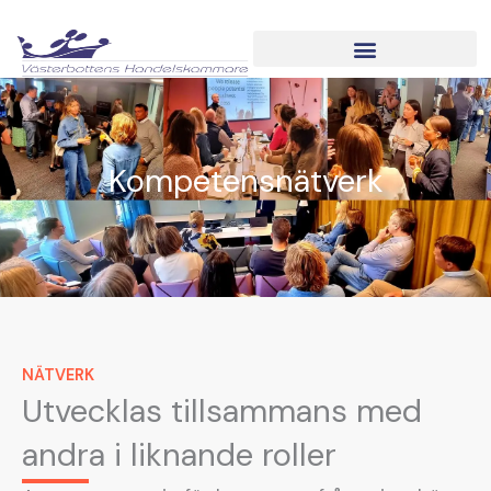
Hoppa
till
innehåll
BUSINESS POWER NORTH
Kompetensnätverk
NÄTVERK
Utvecklas tillsammans med
andra i liknande roller