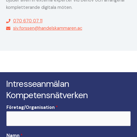
bjuder även in externa experter vid behov och arrangerar
kompletterande digitala möten.
0
70 670 07 11
siv.forssen@handelskammaren.ac
Intresseanmälan
Kompetensnätverken
Företag/Organisation
*
Namn
*