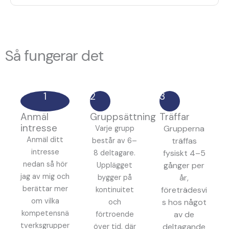
Så fungerar det
1
2
3
Anmäl
Gruppsättning
Träffar
intresse
Grupperna
Varje grupp
Anmäl ditt
träffas
består av 6–
intresse
fysiskt 4–5
8 deltagare.
nedan så hör
gånger per
Upplägget
jag av mig och
år,
bygger på
berättar mer
företrädesvi
kontinuitet
om vilka
s hos något
och
kompetensnä
av de
förtroende
tverksgrupper
deltagande
över tid, där