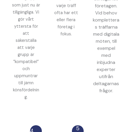
som just nu är
företagen.
varje träff
tillgängliga. Vi
Vid behov
ofta har ett
gör vårt
komplettera
eller flera
yttersta för
s träffarna
företag i
att
med digitala
fokus.
säkerställa
möten, till
att varje
exempel
grupp är
med
”kompatibel”
inbjudna
och
experter
uppmuntrar
utifrån
till jämn
deltagarnas
könsfördelnin
frågor.
g.
5
4