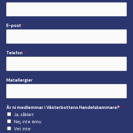
E-post
*
Telefon
*
Matallergier
M
Är ni medlemmar i Västerbottens Handelskammare?
*
a
Ja, såklart
t
Nej, inte ännu
a
Vet inte