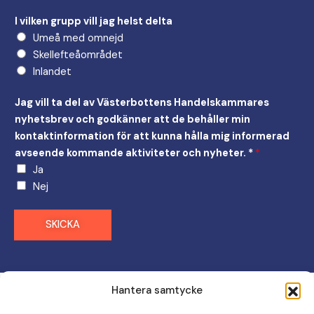
l
l
I vilken grupp vill jag helst delta
e
Umeå med omnejd
r
Skellefteåområdet
g
Inlandet
i
e
Jag vill ta del av Västerbottens Handelskammares
r
nyhetsbrev och godkänner att de behåller min
I
kontaktinformation för att kunna hålla mig informerad
a
avseende kommande aktiviteter och nyheter. *
*
t
Ja
t
Nej
SKICKA
Hantera samtycke