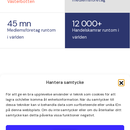
medlemsföretag
Västerbotten
45 mn
12 000+
Medlemsföretag runtom
Handelskamrar runtom i
i världen
världen
Hantera samtycke
För att ge en bra upplevelse använder vi teknik som cookies för att
lagra och/eller komma åt enhetsinformation. När du samtycker till
Handelskammaren
Vill du också
dessa tekniker kan vi behandla data som surfbeteende eller unika ID:n
bidra?
Om Handelskammaren
på denna webbplats. Om du inte samtycker eller om du återkallar ditt
Vår personal
samtycke kan detta påverka vissa funktioner negativt.
Näringslivets
BLI
F
L
MEDLEM
representanter