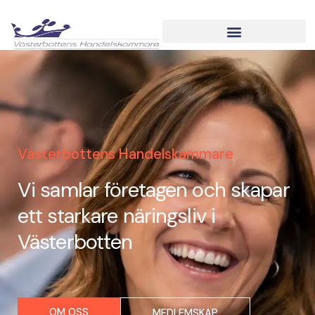
Hoppa
till
innehåll
BUSINESS POWER NORTH
Västerbottens Handelskammare
Vi samlar företagen och skapar
ett starkare näringsliv i
Västerbotten
OM OSS
MEDLEMSKAP