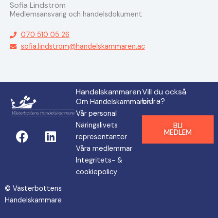
Sofia Lindström
Medlemsansvarig och handelsdokument
0
70 510 05 26
sofia.lindstrom@handelskammaren.ac
Handelskammaren
Vill du också
bidra?
Om Handelskammaren
Vår personal
Näringslivets
BLI
F
L
MEDLEM
representanter
a
i
Våra medlemmar
c
n
Integritets- &
e
k
cookiepolicy
b
e
o
d
© Västerbottens
o
i
Handelskammare
k
n