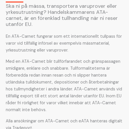
Ska ni på mässa, transportera varuprover eller
yrkesutrustning? Handelskammarens ATA-
carnet, är en förenklad tullhandling när ni reser
utanför EU.
En ATA-Carnet fungerar som ett internationellt tullpass för
varor vid tillfällig införsel av exempelvis mässmaterial,
yrkesutrustning eller varuprover.
Med en ATA-Carnet blir tullförfarandet och gränspassagen
smidigare, enklare och snabbare. Tullformaliteterna är
förberedda redan innan resan och ni slipper hantera
utländska tulldokument, depositioner och återbetalningar
hos tullmyndigheter i andra länder.
ATA-Carnet används vid
tillfällig export till ett stort antal länder utanför EU. Inom EU
råder fri rörlighet för varor vilket innebär att ATA-Carnet
normalt inte behövs.
Alla ansökningar om ATA-Carnet och eATA hanteras digitalt
via Tradeport.