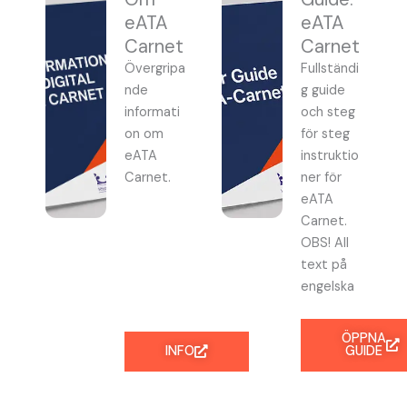
eATA
eATA
Carnet
Carnet
Övergripa
Fullständi
nde
g guide
informati
och steg
on om
för steg
eATA
instruktio
Carnet.
ner för
eATA
Carnet.
OBS! All
text på
engelska
ÖPPNA
INFO
GUIDE