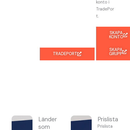
konto i
TradePor
t.
SKAPA
KONTO
SKAPA
TRADEPORT
GRUPP
Länder
Prislista
som
Prislista