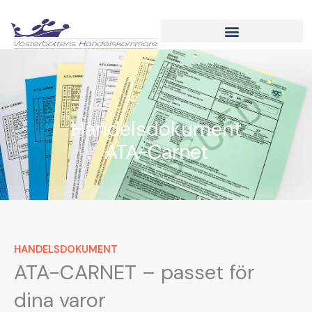
Hoppa
till
innehåll
BUSINESS POWER NORTH
Handelsdokument
ATA-Carnet
HANDELSDOKUMENT
ATA-CARNET – passet för
dina varor