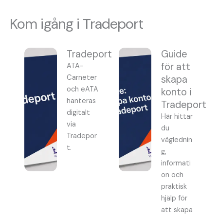
Kom igång i Tradeport
Tradeport
Guide
för att
ATA-
Carneter
skapa
och eATA
konto i
hanteras
Tradeport
digitalt
Här hittar
via
du
Tradepor
väglednin
t.
g,
informati
on och
praktisk
hjälp för
att skapa