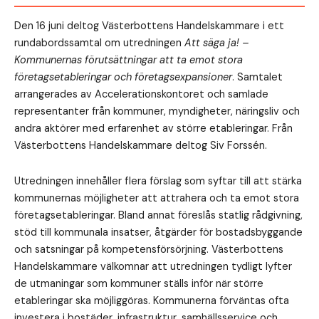
Den 16 juni deltog Västerbottens Handelskammare i ett
rundabordssamtal om utredningen
Att säga ja! –
Kommunernas förutsättningar att ta emot stora
företagsetableringar och företagsexpansioner
. Samtalet
arrangerades av Accelerationskontoret och samlade
representanter från kommuner, myndigheter, näringsliv och
andra aktörer med erfarenhet av större etableringar. Från
Västerbottens Handelskammare deltog Siv Forssén.
Utredningen innehåller flera förslag som syftar till att stärka
kommunernas möjligheter att attrahera och ta emot stora
företagsetableringar. Bland annat föreslås statlig rådgivning,
stöd till kommunala insatser, åtgärder för bostadsbyggande
och satsningar på kompetensförsörjning. Västerbottens
Handelskammare välkomnar att utredningen tydligt lyfter
de utmaningar som kommuner ställs inför när större
etableringar ska möjliggöras. Kommunerna förväntas ofta
investera i bostäder, infrastruktur, samhällsservice och