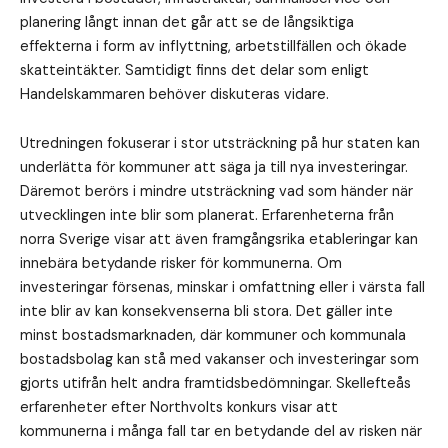
planering långt innan det går att se de långsiktiga
effekterna i form av inflyttning, arbetstillfällen och ökade
skatteintäkter. Samtidigt finns det delar som enligt
Handelskammaren behöver diskuteras vidare.
Utredningen fokuserar i stor utsträckning på hur staten kan
underlätta för kommuner att säga ja till nya investeringar.
Däremot berörs i mindre utsträckning vad som händer när
utvecklingen inte blir som planerat. Erfarenheterna från
norra Sverige visar att även framgångsrika etableringar kan
innebära betydande risker för kommunerna. Om
investeringar försenas, minskar i omfattning eller i värsta fall
inte blir av kan konsekvenserna bli stora. Det gäller inte
minst bostadsmarknaden, där kommuner och kommunala
bostadsbolag kan stå med vakanser och investeringar som
gjorts utifrån helt andra framtidsbedömningar. Skellefteås
erfarenheter efter Northvolts konkurs visar att
kommunerna i många fall tar en betydande del av risken när