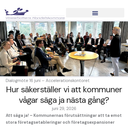
Hoppa
till
innehåll
BUSINESS POWER NORTH
Dialogmöte 16 juni – Accelerationskontoret
Hur säkerställer vi att kommuner
vågar säga ja nästa gång?
juni 29, 2026
Att säga ja! – Kommunernas förutsättningar att ta emot
stora företagsetableringar och företagsexpansioner